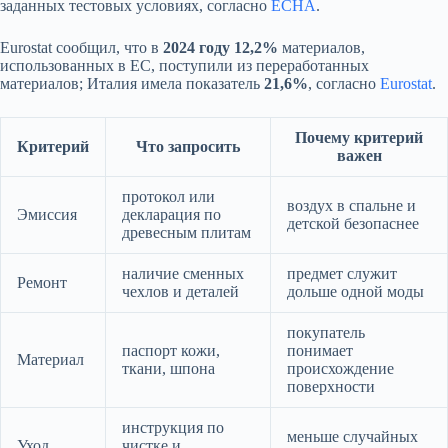
заданных тестовых условиях, согласно
ECHA
.
Eurostat сообщил, что в
2024 году 12,2%
материалов,
использованных в ЕС, поступили из переработанных
материалов; Италия имела показатель
21,6%
, согласно
Eurostat
.
Почему критерий
Критерий
Что запросить
важен
протокол или
воздух в спальне и
Эмиссия
декларация по
детской безопаснее
древесным плитам
наличие сменных
предмет служит
Ремонт
чехлов и деталей
дольше одной моды
покупатель
паспорт кожи,
понимает
Материал
ткани, шпона
происхождение
поверхности
инструкция по
меньше случайных
Уход
чистке и